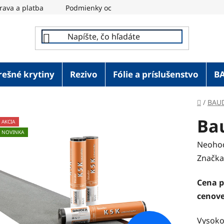
rava a platba
Podmienky ochrany osobných údajov
REM
rešné krytiny
Rezivo
Fólie a príslušenstvo
B
Domov
/
BAU
Ba
AKCIA
NOVINKA
Prieme
Neoho
hodnot
Značka
produk
Cena p
je
cenove
0,0
z
Vysoko