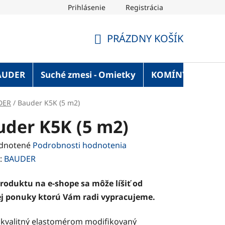
Prihlásenie
Registrácia
OT Blog
Strechaonline.sk - informácie z prvej ruky
Vel
PRÁZDNY KOŠÍK
NÁKUPNÝ
KOŠÍK
AUDER
Suché zmesi - Omietky
KOMÍNY
Služ
DER
/
Bauder K5K (5 m2)
uder K5K (5 m2)
rné
dnotené
Podrobnosti hodnotenia
enie
:
BAUDER
tu
roduktu na e-shope sa môže líšiť od
j ponuky ktorú Vám radi vypracujeme.
kvalitný elastomérom modifikovaný