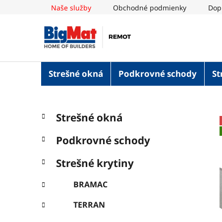
Prejsť
Naše služby
Obchodné podmienky
Dop
na
obsah
Strešné okná
Podkrovné schody
St
B
K
Preskočiť
Strešné okná
a
o
kategórie
t
č
Podkrovné schody
e
n
g
ý
Strešné krytiny
ó
p
r
BRAMAC
i
a
e
n
TERRAN
e