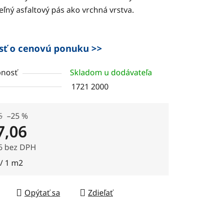
eľný asfaltový pás ako vrchná vrstva.
čiek.
sť o cenovú ponuku >>
nosť
Skladom u dodávateľa
1721 2000
5
–25 %
7,06
6 bez DPH
tková cena:
 / 1 m2
Opýtať sa
Zdieľať