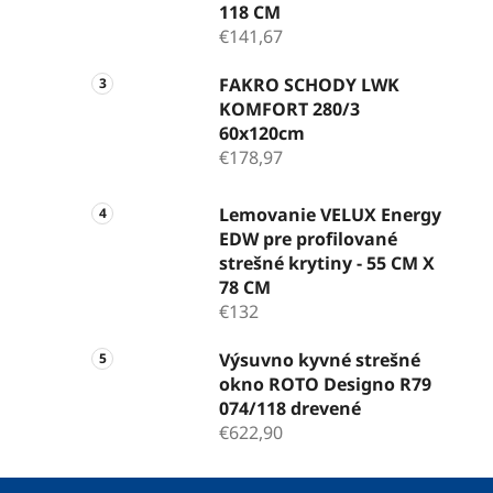
118 CM
€141,67
FAKRO SCHODY LWK
KOMFORT 280/3
60x120cm
€178,97
Lemovanie VELUX Energy
EDW pre profilované
strešné krytiny - 55 CM X
78 CM
€132
Výsuvno kyvné strešné
okno ROTO Designo R79
074/118 drevené
€622,90