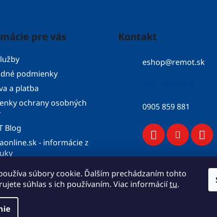
rmácie pre vás
Kontakt
lužby
eshop
@
remot.sk
dné podmienky
052 / 776 43 56
a a platba
enky ochrany osobných
0905 859 881
v
 Blog
aonline.sk - informácie z
ruky
konfigurátor
používa súbory cookie. Ďalším prechádzaním tohto
objednávka
ujete súhlas s ich používaním. Viac informácií
tu
.
nie