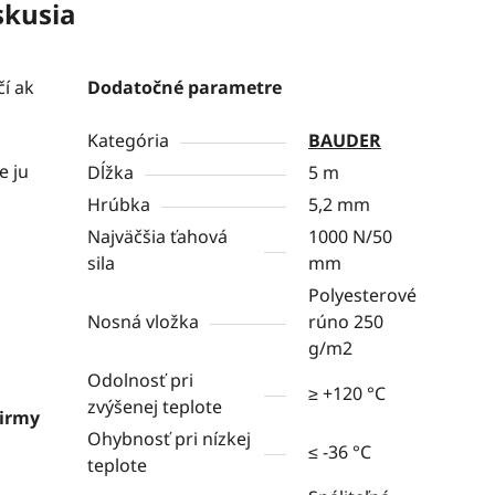
skusia
í ak
Dodatočné parametre
Kategória
BAUDER
e ju
Dĺžka
5 m
Hrúbka
5,2 mm
Najväčšia ťahová
1000 N/50
sila
mm
Polyesterové
Nosná vložka
rúno 250
g/m2
Odolnosť pri
≥ +120 °C
zvýšenej teplote
Firmy
Ohybnosť pri nízkej
≤ -36 °C
teplote