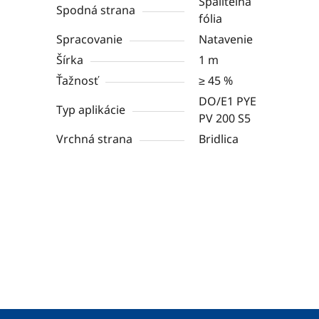
Spáliteľná
Spodná strana
fólia
Spracovanie
Natavenie
Šírka
1 m
Ťažnosť
≥ 45 %
DO/E1 PYE
Typ aplikácie
PV 200 S5
Vrchná strana
Bridlica