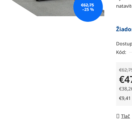
5
€62,75
natavit
hviezdi
–25 %
Žiado
Dostup
Kód:
€62,7
€4
€38,2
Jedno
€9,41
Tlač